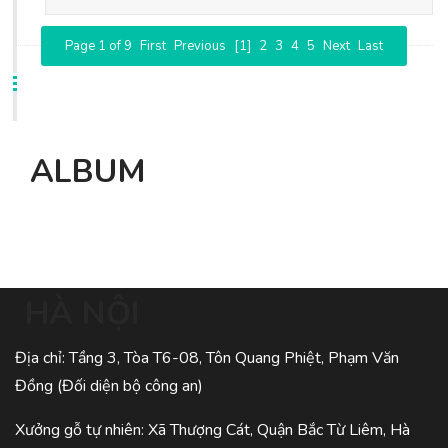
Page 1 of 9
First
Previous
[1]
2
3
4
5
Next
Last
ALBUM
HÀ NỘI
Địa chỉ: Tầng 3, Tòa T6-08, Tôn Quang Phiệt, Phạm Văn
Đồng (Đối diện bộ công an)
Xưởng gỗ tự nhiên: Xã Thượng Cát, Quận Bắc Từ Liêm, Hà