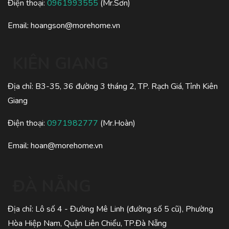
Điện thoại:
0961993555
(Mr.Sơn)
Email:
hoangson@morehome.vn
KIÊN GIANG
Địa chỉ: B3-35, 36 đường 3 tháng 2, TP. Rạch Giá, Tỉnh Kiên
Giang
Điện thoại:
0971982777
(Mr.Hoàn)
Email:
hoan@morehome.vn
ĐÀ NẴNG
Địa chỉ: Lô số 4 - Đường Mê Linh (đường số 5 cũ), Phường
Hòa Hiệp Nam, Quận Liên Chiểu, TP.Đà Nẵng