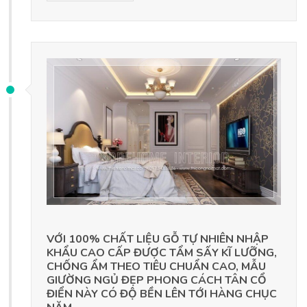
VỚI 100% CHẤT LIỆU GỖ TỰ NHIÊN NHẬP
KHẨU CAO CẤP ĐƯỢC TẨM SẤY KĨ LƯỠNG,
CHỐNG ẨM THEO TIÊU CHUẨN CAO, MẪU
GIƯỜNG NGỦ ĐẸP PHONG CÁCH TÂN CỔ
ĐIỂN NÀY CÓ ĐỘ BỀN LÊN TỚI HÀNG CHỤC