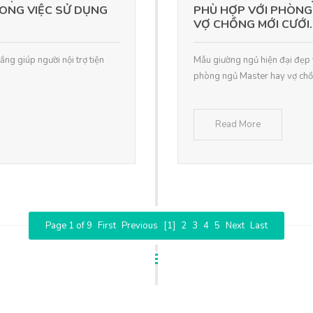
RONG VIỆC SỬ DỤNG
PHÙ HỢP VỚI PHÒNG
VỢ CHỒNG MỚI CƯỚI..
ng giúp người nội trợ tiện
Mẫu giường ngủ hiện đại đẹp
phòng ngủ Master hay vợ chồn
Read More
Page 1 of 9
First
Previous
[1]
2
3
4
5
Next
Last