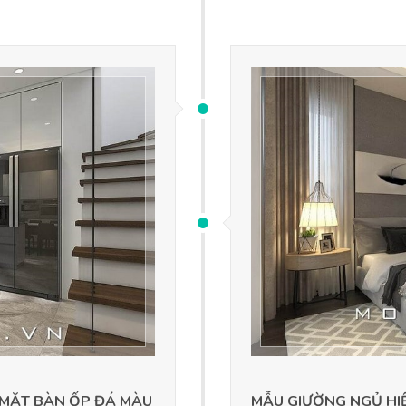
 MẶT BÀN ỐP ĐÁ MÀU
MẪU GIƯỜNG NGỦ HI