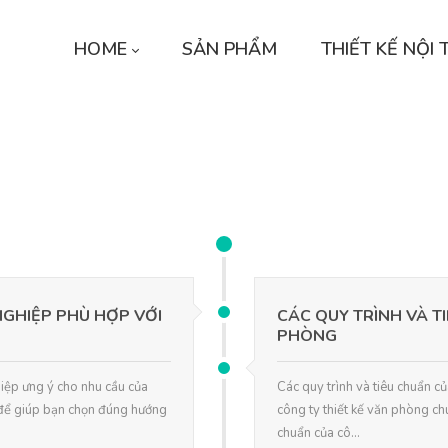
HOME
SẢN PHẨM
THIẾT KẾ NỘI 
GHIỆP PHÙ HỢP VỚI
CÁC QUY TRÌNH VÀ T
PHÒNG
iệp ưng ý cho nhu cầu của
Các quy trình và tiêu chuẩn c
 để giúp bạn chọn đúng hướng
công ty thiết kế văn phòng chu
chuẩn của cô...