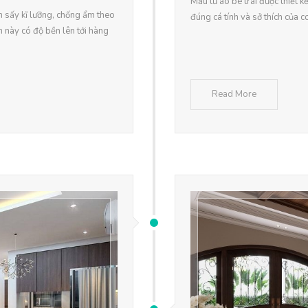
Mẫu tủ áo bé trai được thiết 
m sấy kĩ lưỡng, chống ẩm theo
đúng cá tính và sở thích của c
 này có độ bền lên tới hàng
Read More