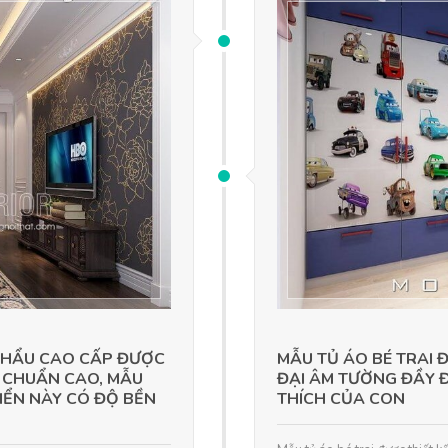
 KHẨU CAO CẤP ĐƯỢC
MẪU TỦ ÁO BÉ TRAI 
U CHUẨN CAO, MẪU
ĐẠI ÂM TƯỜNG ĐẦY Đ
IỂN NÀY CÓ ĐỘ BỀN
THÍCH CỦA CON