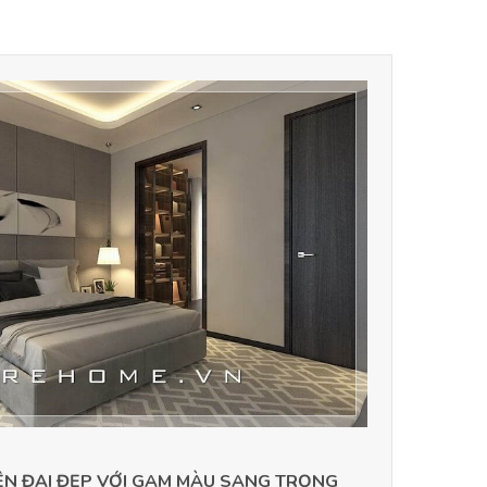
ỆN ĐẠI ĐẸP VỚI GAM MÀU SANG TRỌNG