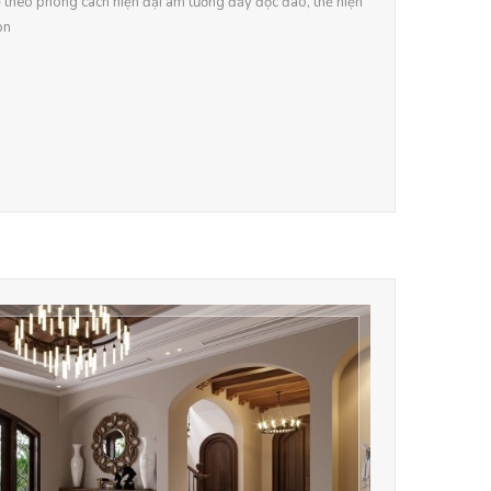
kế theo phong cách hiện đại âm tường đầy độc đáo, thể hiện
on