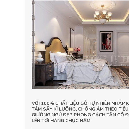
VỚI 100% CHẤT LIỆU GỖ TỰ NHIÊN NHẬP
TẨM SẤY KĨ LƯỠNG, CHỐNG ẨM THEO TIÊ
GIƯỜNG NGỦ ĐẸP PHONG CÁCH TÂN CỔ Đ
LÊN TỚI HÀNG CHỤC NĂM