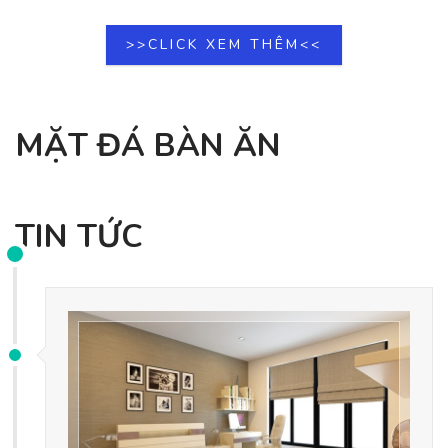
>>CLICK XEM THÊM<<
MẶT ĐÁ BÀN ĂN
TIN TỨC