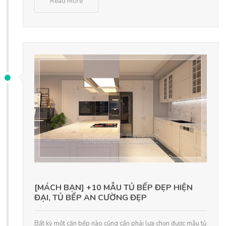
Read More
[MÁCH BẠN] +10 MẪU TỦ BẾP ĐẸP HIỆN
ĐẠI, TỦ BẾP AN CƯỜNG ĐẸP
Bất kỳ một căn bếp nào cũng cần phải lựa chọn được mẫu tủ