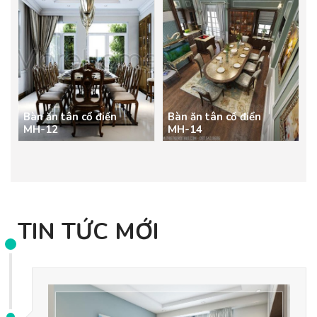
Bàn ăn tân cổ điển
Bàn ăn tân cổ điển
MH-12
MH-14
TIN TỨC MỚI