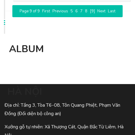
Page 9 of 9
First
Previous
5
6
7
8
[9]
Next
Last
ALBUM
HÀ NỘI
Địa chỉ: Tầng 3, Tòa T6-08, Tôn Quang Phiệt, Phạm Văn
Đồng (Đối diện bộ công an)
Xưởng gỗ tự nhiên: Xã Thượng Cát, Quận Bắc Từ Liêm, Hà