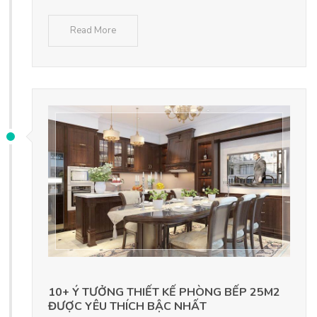
Read More
10+ Ý TƯỞNG THIẾT KẾ PHÒNG BẾP 25M2
ĐƯỢC YÊU THÍCH BẬC NHẤT