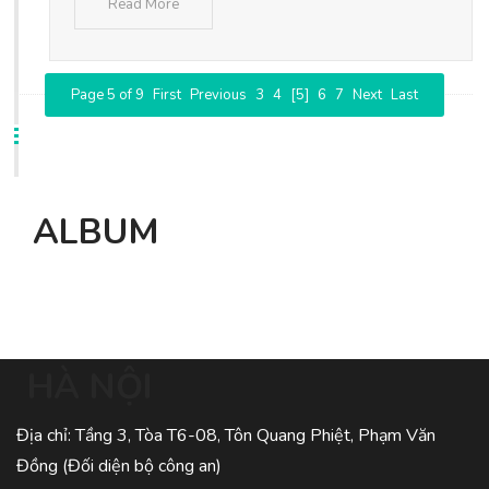
Read More
Page 5 of 9
First
Previous
3
4
[5]
6
7
Next
Last
ALBUM
HÀ NỘI
Địa chỉ: Tầng 3, Tòa T6-08, Tôn Quang Phiệt, Phạm Văn
Đồng (Đối diện bộ công an)