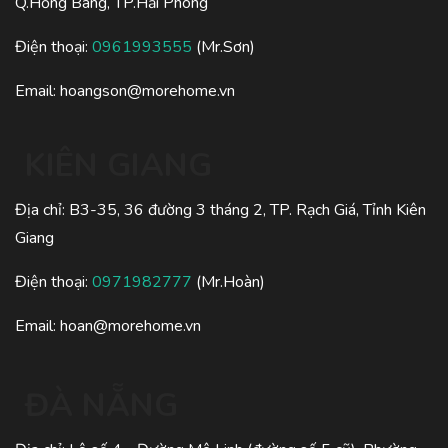
Q.Hồng Bàng, TP.Hải Phòng
Điện thoại:
0961993555
(Mr.Sơn)
Email:
hoangson@morehome.vn
KIÊN GIANG
Địa chỉ: B3-35, 36 đường 3 tháng 2, TP. Rạch Giá, Tỉnh Kiên
Giang
Điện thoại:
0971982777
(Mr.Hoàn)
Email:
hoan@morehome.vn
ĐÀ NẴNG