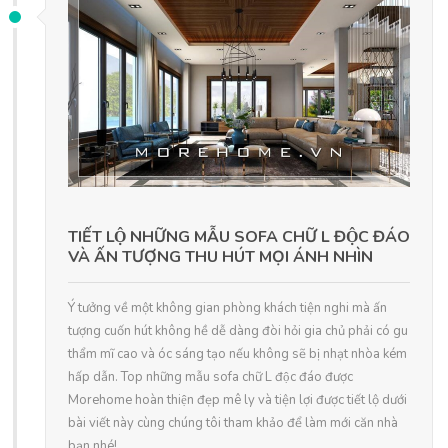
TIẾT LỘ NHỮNG MẪU SOFA CHỮ L ĐỘC ĐÁO
VÀ ẤN TƯỢNG THU HÚT MỌI ÁNH NHÌN
Ý tưởng về một không gian phòng khách tiện nghi mà ấn
tượng cuốn hút không hề dễ dàng đòi hỏi gia chủ phải có gu
thẩm mĩ cao và óc sáng tạo nếu không sẽ bị nhạt nhòa kém
hấp dẫn. Top những mẫu sofa chữ L độc đáo được
Morehome hoàn thiện đẹp mê ly và tiện lợi được tiết lộ dưới
bài viết này cùng chúng tôi tham khảo để làm mới căn nhà
bạn nhé!