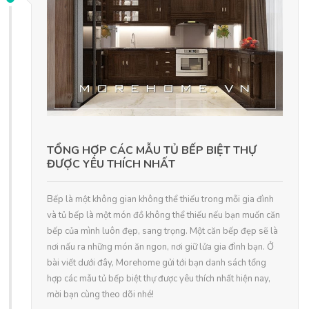
TỔNG HỢP CÁC MẪU TỦ BẾP BIỆT THỰ
ĐƯỢC YÊU THÍCH NHẤT
Bếp là một không gian không thể thiếu trong mỗi gia đình
và tủ bếp là một món đồ không thể thiếu nếu bạn muốn căn
bếp của mình luôn đẹp, sang trọng. Một căn bếp đẹp sẽ là
nơi nấu ra những món ăn ngon, nơi giữ lửa gia đình bạn. Ở
bài viết dưới đây, Morehome gửi tới bạn danh sách tổng
hợp các mẫu tủ bếp biệt thự được yêu thích nhất hiện nay,
mời bạn cùng theo dõi nhé!